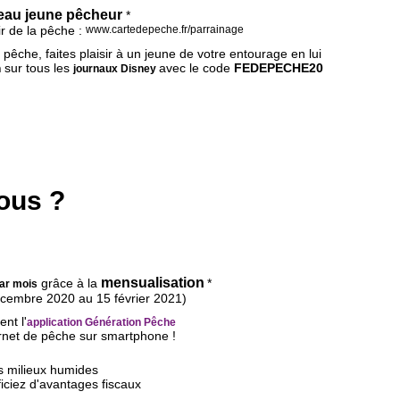
eau jeune pêcheur
*
ir de la pêche :
www.cartedepeche.fr/parrainage
pêche, faites plaisir à un jeune de votre entourage en lui
sur tous les
avec le code
FEDEPECHE20
n
journaux Disney
ous ?
mensualisation
grâce à la
*
par mois
décembre 2020 au 15 février 2021)
nt l'
application Génération Pêche
arnet de pêche sur smartphone !
s milieux humides
iciez d'avantages fiscaux