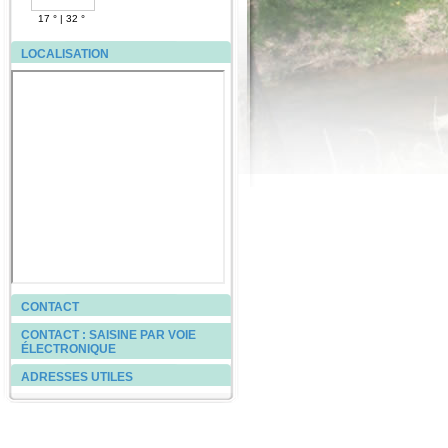
17 °
|
32 °
LOCALISATION
CONTACT
CONTACT : SAISINE PAR VOIE
ÉLECTRONIQUE
ADRESSES UTILES