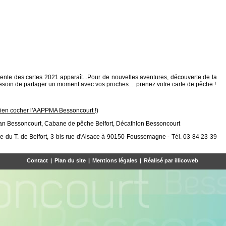
 vente des cartes 2021 apparaît...Pour de nouvelles aventures, découverte de la
esoin de partager un moment avec vos proches.... prenez votre carte de pêche !
t bien cocher l'AAPPMA Bessoncourt
!)
chan Bessoncourt, Cabane de pêche Belfort, Décathlon Bessoncourt
e du T. de Belfort, 3 bis rue d'Alsace à 90150 Foussemagne - Tél. 03 84 23 39
Contact
|
Plan du site
|
Mentions légales
|
Réalisé par illicoweb