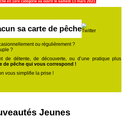
êche en 1ère catégorie va ouvrir le samedi 13 mars 2021.
cun sa carte de pêche
casionnellement ou régulièrement ?
ouple ?
t de détente, de découverte, ou d’une pratique plus
te de pêche qui vous correspond !
on vous simplifie la prise !
uveautés Jeunes