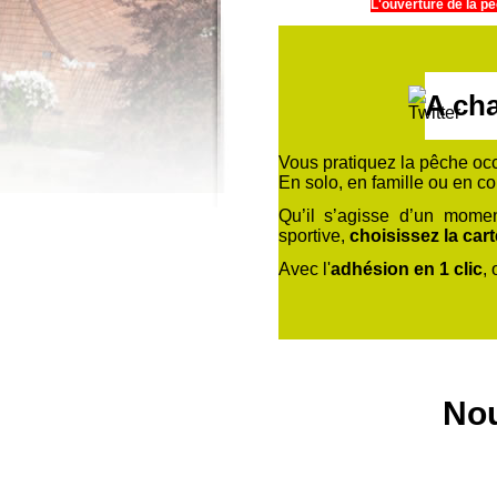
L'ouverture de la p
A cha
Vous pratiquez la pêche oc
En solo, en famille ou en c
Qu’il s’agisse d’un momen
sportive,
choisissez la car
Avec l'
adhésion en 1 clic
, 
No