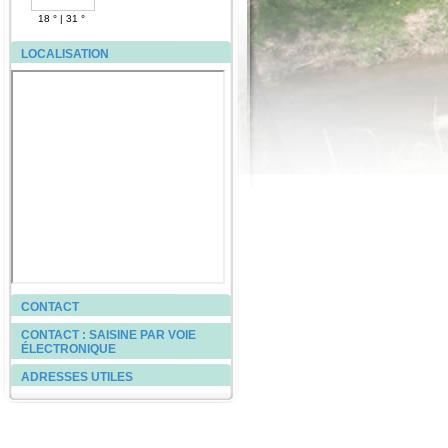
18 °
|
31 °
LOCALISATION
CONTACT
CONTACT : SAISINE PAR VOIE
ÉLECTRONIQUE
ADRESSES UTILES