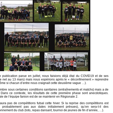
publication parue en juillet, nous faisions déjà état du COVID19 et de ses
ée net au 13 mars) mais nous espérions après le « déconfinement » reprendre
ême si chacun d’entre nous craignait cette deuxième vague …).
embre sous certaines conditions sanitaires (entraînements et matchs) mais a de
ans ce contexte, les résultats de cette première phase sont anecdotiques.
ale de l’équipe fanion est de se maintenir en Régionale 2.
aura pas de compétitions futsal cette hiver. Si la reprise des compétitions est
probablement pas aux dates initialement prévues), qu’en sera-t-il des
onnement du club (loto, repas dansant, tournoi de jeunes de fin d’année, …).