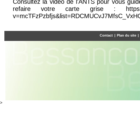
Consultez la vidéo de l'ANTS pour vous gui
refaire votre carte grise :
http
v=mcTFzPzbfjs&list=RDCMUCvJ7MfsC_VxH
Contact
|
Plan du site
|
>