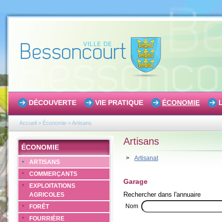
DÉCOUVERTE
VIE PRATIQUE
ÉCONOMIE
Accueil
>
Économie
>
Artisans
Artisans
ÉCONOMIE
>
Artisanat
ARTISANS
COMMERÇANTS
Garage
EXPLOITATIONS
Rechercher dans l'annuaire
AGRICOLES
Nom
FORÊT
FOURRIÈRE