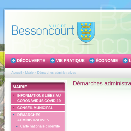
DÉCOUVERTE
VIE PRATIQUE
ÉCONOMIE
Accueil
>
Mairie
>
Démarches administratives
Démarches administra
MAIRIE
INFORMATIONS LIÉES AU
CORONAVIRUS COVID-19
CONSEIL MUNICIPAL
DÉMARCHES
ADMINISTRATIVES
Carte nationale d'identité