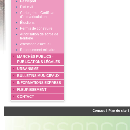
Passeport
État civil
Carte grise - Certificat
d'immatriculation
Élections
Permis de construire
Autorisation de sortie de
territoire
Attestation d'accueil
Recensement militaire
MARCHÉS PUBLICS -
PUBLICATIONS LÉGALES
URBANISME
BULLETINS MUNICIPAUX
INFORMATIONS EXPRESS
FLEURISSEMENT
CONTACT
Contact
|
Plan du site
|