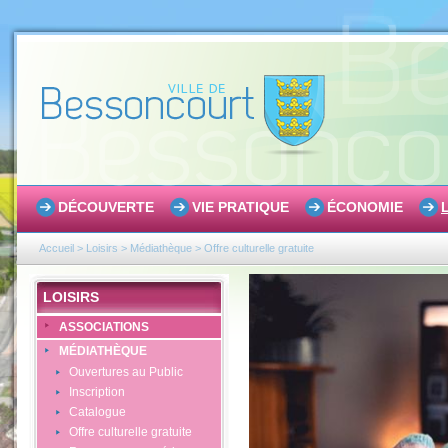
DÉCOUVERTE
VIE PRATIQUE
ÉCONOMIE
Accueil
>
Loisirs
>
Médiathèque
>
Offre culturelle gratuite
LOISIRS
ASSOCIATIONS
MÉDIATHÈQUE
Ouvertures au Public
Inscription
Catalogue
Offre culturelle gratuite