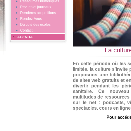
Ressources numériques
Revues et journaux
Dernières acquisitions
Rendez-Vous
Du côté des écoles
Contact
AGENDA
La cultur
En cette période où les 
limités, la culture s'invi
proposons une bibliothèqu
de sites web gratuits et 
divertir pendant les pér
sanitaire. Ce nouvea
multitudes de ressources 
sur le net : podcasts, vi
spectacles, cours en ligne,
Pour accéde