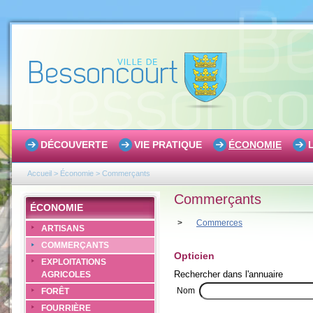
DÉCOUVERTE
VIE PRATIQUE
ÉCONOMIE
Accueil
>
Économie
>
Commerçants
Commerçants
ÉCONOMIE
>
Commerces
ARTISANS
COMMERÇANTS
Opticien
EXPLOITATIONS
Rechercher dans l'annuaire
AGRICOLES
Nom
FORÊT
FOURRIÈRE