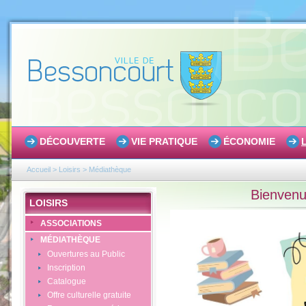
DÉCOUVERTE
VIE PRATIQUE
ÉCONOMIE
Accueil
>
Loisirs
>
Médiathèque
Bienvenu
LOISIRS
ASSOCIATIONS
MÉDIATHÈQUE
Ouvertures au Public
Inscription
Catalogue
Offre culturelle gratuite