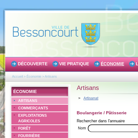
DÉCOUVERTE
VIE PRATIQUE
ÉCONOMIE
Accueil
>
Économie
>
Artisans
Artisans
ÉCONOMIE
>
Artisanat
ARTISANS
COMMERÇANTS
Boulangerie / Pâtisserie
EXPLOITATIONS
Rechercher dans l'annuaire
AGRICOLES
Nom
FORÊT
FOURRIÈRE