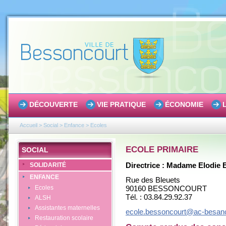
DÉCOUVERTE
VIE PRATIQUE
ÉCONOMIE
Accueil
>
Social
>
Enfance
>
Ecoles
ECOLE
PRIMAIRE
SOCIAL
Directrice : Madame Elodi
SOLIDARITÉ
ENFANCE
Rue des Bleuets
90160 BESSONCOURT
Ecoles
Tél. : 03.84.29.92.37
ALSH
Assistantes maternelles
ecole.bessoncourt@ac-besanc
Restauration scolaire